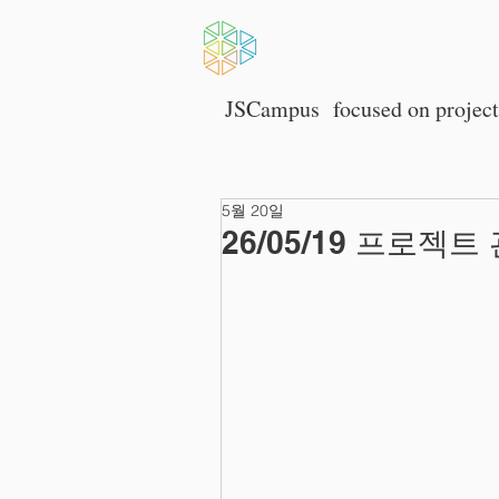
HOME
JSCampus
focused on p
rojec
5월 20일
26/05/19 프로젝트