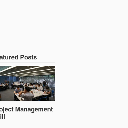
강
과정문의
atured Posts
oject Management
PMP 대비반
MS
ll