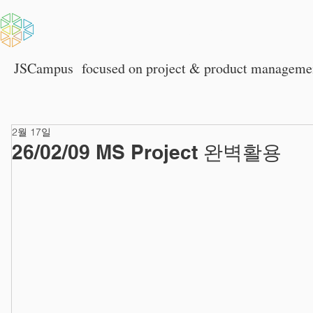
HOME
회사소개
JSCampus
focused on p
roject & product manageme
2월 17일
26/02/09 MS Project 완벽활용