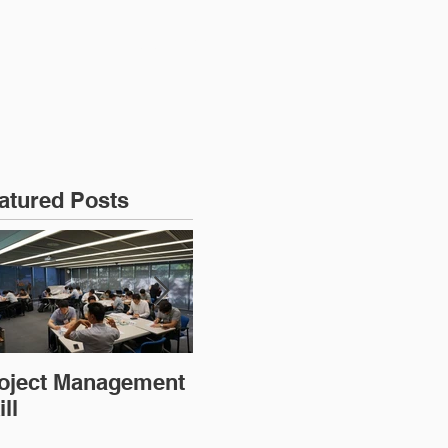
강
과정문의
atured Posts
oject Management
PMP 대비반
MS
ll