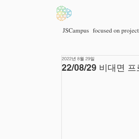
HOME
JSCampus
focused on p
rojec
2022년 8월 29일
22/08/29 비대면