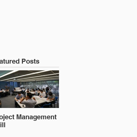
강
과정문의
atured Posts
oject Management
PMP 대비반
MS
ll