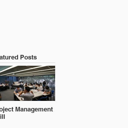
강
과정문의
atured Posts
oject Management
PMP 대비반
MS
ll